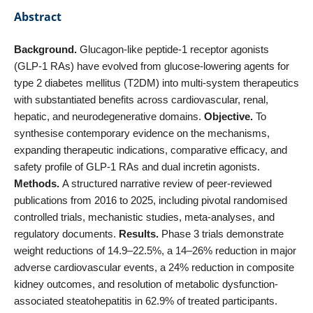
Abstract
Background.
Glucagon-like peptide-1 receptor agonists
(GLP-1 RAs) have evolved from glucose-lowering agents for
type 2 diabetes mellitus (T2DM) into multi-system therapeutics
with substantiated benefits across cardiovascular, renal,
hepatic, and neurodegenerative domains.
Objective.
To
synthesise contemporary evidence on the mechanisms,
expanding therapeutic indications, comparative efficacy, and
safety profile of GLP-1 RAs and dual incretin agonists.
Methods.
A structured narrative review of peer-reviewed
publications from 2016 to 2025, including pivotal randomised
controlled trials, mechanistic studies, meta-analyses, and
regulatory documents.
Results.
Phase 3 trials demonstrate
weight reductions of 14.9–22.5%, a 14–26% reduction in major
adverse cardiovascular events, a 24% reduction in composite
kidney outcomes, and resolution of metabolic dysfunction-
associated steatohepatitis in 62.9% of treated participants.