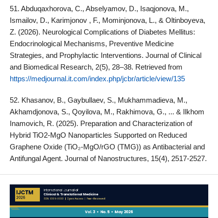
51. Abduqaxhorova, C., Abselyamov, D., Isaqjonova, M.,
Ismailov, D., Karimjonov , F., Mominjonova, L., & Oltinboyeva,
Z. (2026). Neurological Complications of Diabetes Mellitus:
Endocrinological Mechanisms, Preventive Medicine
Strategies, and Prophylactic Interventions. Journal of Clinical
and Biomedical Research, 2(5), 28–38. Retrieved from
https://medjournal.it.com/index.php/jcbr/article/view/135
52. Khasanov, B., Gaybullaev, S., Mukhammadieva, M.,
Akhamdjonova, S., Qoyilova, M., Rakhimova, G., ... & Ilkhom
Inamovich, R. (2025). Preparation and Characterization of
Hybrid TiO2-MgO Nanoparticles Supported on Reduced
Graphene Oxide (TiO₂-MgO/rGO (TMG)) as Antibacterial and
Antifungal Agent. Journal of Nanostructures, 15(4), 2517-2527.