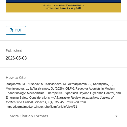
PDF
Published
2026-05-03
How to Cite
Isaqjonova, M., Xusanov, A., Koldasheva, M., Axmadjonova, S., Karimjonov, F.,
Mominjonova, L., & Abselyamov, D. (2026). GLP-1 Receptor Agonists in Modern
Endocrinology: Mechanisms, Therapeutic Expansion Beyond Glycemic Control, and
Emerging Safety Considerations — A Narrative Review.
International Journal of
Medical and Clinical Sciences
,
1
(4), 35–45. Retrieved from
https://journalmed.org/index.php/ijctm/article/view/71
More Citation Formats