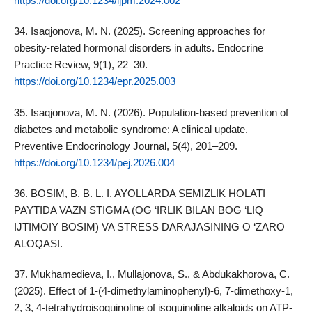
https://doi.org/10.1234/ijpm.2024.002
34. Isaqjonova, M. N. (2025). Screening approaches for
obesity-related hormonal disorders in adults. Endocrine
Practice Review, 9(1), 22–30.
https://doi.org/10.1234/epr.2025.003
35. Isaqjonova, M. N. (2026). Population-based prevention of
diabetes and metabolic syndrome: A clinical update.
Preventive Endocrinology Journal, 5(4), 201–209.
https://doi.org/10.1234/pej.2026.004
36. BOSIM, B. B. L. I. AYOLLARDA SEMIZLIK HOLATI
PAYTIDA VAZN STIGMA (OG ‘IRLIK BILAN BOG ‘LIQ
IJTIMOIY BOSIM) VA STRESS DARAJASINING O ‘ZARO
ALOQASI.
37. Mukhamedieva, I., Mullajonova, S., & Abdukakhorova, С.
(2025). Effect of 1-(4-dimethylaminophenyl)-6, 7-dimethoxy-1,
2, 3, 4-tetrahydroisoquinoline of isoquinoline alkaloids on ATP-