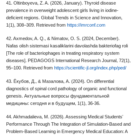
41. Oltinboyeva, Z. A. (2026, January). Thyroid disease
prevalence in overweight adolescent girls living in iodine-
deficient regions. Global Trends in Science and Innovation,
1(1), 308–309. Retrieved from
https://imrconf.com
42. Axmedov, A. Q., & Nimatov, O. S. (2024, December).
Nafas olish sistemasi kasaliklarini davolashda bakteriofag roli
[The role of bacteriophages in treating respiratory system
diseases]. PEDAGOGS International Research Journal, 72(1),
95–100. Retrieved from
https://scientific-jl.org/index.php/ped/
43. Ёкубов, Д., & Мазалова, А. (2024). On differential
diagnostics of spinal cord pathology of organic and functional
genesis. Актуальные вопросы фундаментальной
медицины: сегодня и в будущем, 1(1), 36-36.
44. Akhmadalieva, M. (2026). Assessing Medical Students'
Performance Through The Integration of Simulation-Based and
Problem-Based Learning in Emergency Medical Education: A