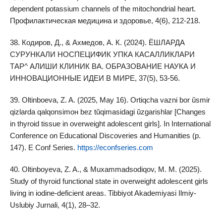
dependent potassium channels of the mitochondrial heart.
Профилактическая медицина и здоровье, 4(6), 212-218.
38. Кодиров, Д., & Ахмедов, А. К. (2024). ЁШЛАРДА
СУРУНКАЛИ НОСПЕЦИФИК УПКА КАСАЛЛИКЛАРИ
ТАР^ АЛИШИ КЛИНИК ВА. ОБРАЗОВАНИЕ НАУКА И
ИННОВАЦИОННЫЕ ИДЕИ В МИРЕ, 37(5), 53-56.
39. Oltinboeva, Z. A. (2025, May 16). Ortiqcha vazni bor ŭsmir
qizlarda qalqonsimон bez tŭqimаsidagi ŭzgarishlаr [Changes
in thyroid tissue in overweight adolescent girls]. In International
Conference on Educational Discoveries and Humanities (p.
147). E Conf Series.
https://econfseries.com
40. Oltinboyeva, Z. A., & Muxammadsodiqov, M. M. (2025).
Study of thyroid functional state in overweight adolescent girls
living in iodine-deficient areas. Tibbiyot Akademiyasi Ilmiy-
Uslubiy Jurnali, 4(1), 28–32.