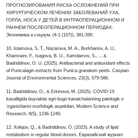
ПРОГНОЗИРОВАНИЯ РИСКА ОСЛОЖНЕНИЙ ПРИ
ХИРУРГИЧЕСКОМ ЛЕЧЕНИИ ЗАБОЛЕВАНИЙ УХА,
ГОРЛА, НОСА У ДЕТЕЙ В ИНТРАОПЕРАЦИОННОМ И
РАННЕМ ПОСЛЕОПЕРАЦИОННОМ ПЕРИОДАХ.
Экономика и социум, (4-1 (107)), 381-390.
10. Islamova, S. T., Nazarova, M. A., Burkhanov, A. U.,
Khamraev, F., Isagova, B. U., Xamdamov, S., ... &
Badriddinov, O. U. (2025). Antibacterial and antioxidant effects
of Punicalagin extracts from Punica granatum peels. Caspian
Journal of Environmental Sciences, 23(3), 579-586.
11. Badriddinov, O., & Erkinova, M. (2025). COVID-19
kasalligida buyraklar egri-bugri kanalchalarining patologik o
‘zgarishlarini morfologik aspektlari. Modern Science and
Research, 4(5), 1236-1240.
12. Xoliqov, Q., & Badriddinov, O. (2023). A study of lipid
metabolism in regular blood donors. Евразийский журнал