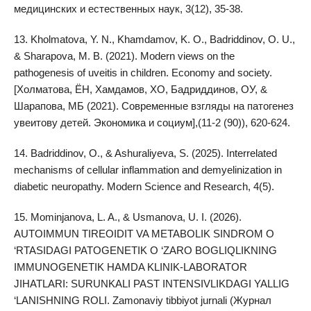
медицинских и естественных наук, 3(12), 35-38.
13. Kholmatova, Y. N., Khamdamov, K. O., Badriddinov, O. U.,
& Sharapova, M. B. (2021). Modern views on the
pathogenesis of uveitis in children. Economy and society.
[Холматова, ЁН, Хамдамов, ХО, Бадриддинов, ОУ, &
Шарапова, МБ (2021). Современные взгляды на патогенез
увеитову детей. Экономика и социум],(11-2 (90)), 620-624.
14. Badriddinov, O., & Ashuraliyeva, S. (2025). Interrelated
mechanisms of cellular inflammation and demyelinization in
diabetic neuropathy. Modern Science and Research, 4(5).
15. Mominjanova, L. A., & Usmanova, U. I. (2026).
AUTOIMMUN TIREOIDIT VA METABOLIK SINDROM O
‘RTASIDAGI PATOGENETIK O ‘ZARO BOGLIQLIKNING
IMMUNOGENETIK HAMDA KLINIK-LABORATOR
JIHATLARI: SURUNKALI PAST INTENSIVLIKDAGI YALLIG
‘LANISHNING ROLI. Zamonaviy tibbiyot jurnali (Журнал