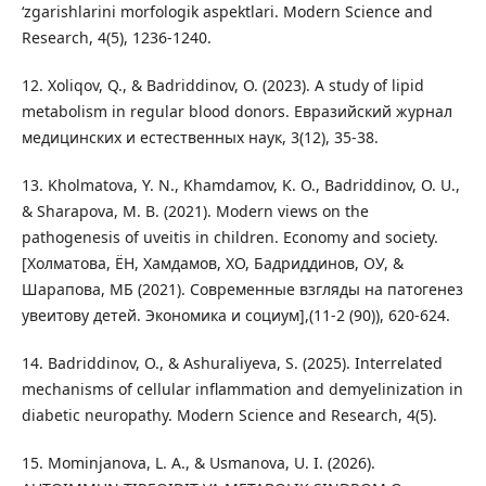
‘zgarishlarini morfologik aspektlari. Modern Science and
Research, 4(5), 1236-1240.
12. Xoliqov, Q., & Badriddinov, O. (2023). A study of lipid
metabolism in regular blood donors. Евразийский журнал
медицинских и естественных наук, 3(12), 35-38.
13. Kholmatova, Y. N., Khamdamov, K. O., Badriddinov, O. U.,
& Sharapova, M. B. (2021). Modern views on the
pathogenesis of uveitis in children. Economy and society.
[Холматова, ЁН, Хамдамов, ХО, Бадриддинов, ОУ, &
Шарапова, МБ (2021). Современные взгляды на патогенез
увеитову детей. Экономика и социум],(11-2 (90)), 620-624.
14. Badriddinov, O., & Ashuraliyeva, S. (2025). Interrelated
mechanisms of cellular inflammation and demyelinization in
diabetic neuropathy. Modern Science and Research, 4(5).
15. Mominjanova, L. A., & Usmanova, U. I. (2026).