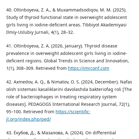
40. Oltinboyeva, Z. A., & Muxammadsodiqov, M. M. (2025).
Study of thyroid functional state in overweight adolescent
girls living in iodine-deficient areas. Tibbiyot Akademiyasi
Ilmiy-Uslubiy Jurnali, 4(1), 28–32.
41. Oltinboyeva, Z. A. (2026, January). Thyroid disease
prevalence in overweight adolescent girls living in iodine-
deficient regions. Global Trends in Science and Innovation,
1(1), 308–309. Retrieved from
https://imrconf.com
42. Axmedov, A. Q., & Nimatov, O. S. (2024, December). Nafas
olish sistemasi kasaliklarini davolashda bakteriofag roli [The
role of bacteriophages in treating respiratory system
diseases]. PEDAGOGS International Research Journal, 72(1),
95–100. Retrieved from
https://scientific-
jl.org/index.php/ped/
43. Ёкубов, Д., & Мазалова, А. (2024). On differential