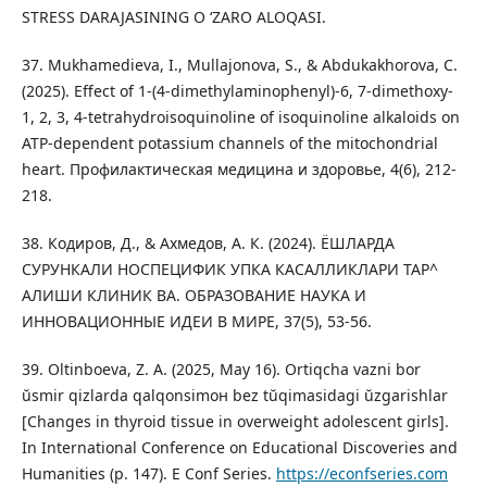
STRESS DARAJASINING O ‘ZARO ALOQASI.
37. Mukhamedieva, I., Mullajonova, S., & Abdukakhorova, С.
(2025). Effect of 1-(4-dimethylaminophenyl)-6, 7-dimethoxy-
1, 2, 3, 4-tetrahydroisoquinoline of isoquinoline alkaloids on
ATP-dependent potassium channels of the mitochondrial
heart. Профилактическая медицина и здоровье, 4(6), 212-
218.
38. Кодиров, Д., & Ахмедов, А. К. (2024). ЁШЛАРДА
СУРУНКАЛИ НОСПЕЦИФИК УПКА КАСАЛЛИКЛАРИ ТАР^
АЛИШИ КЛИНИК ВА. ОБРАЗОВАНИЕ НАУКА И
ИННОВАЦИОННЫЕ ИДЕИ В МИРЕ, 37(5), 53-56.
39. Oltinboeva, Z. A. (2025, May 16). Ortiqcha vazni bor
ŭsmir qizlarda qalqonsimон bez tŭqimаsidagi ŭzgarishlаr
[Changes in thyroid tissue in overweight adolescent girls].
In International Conference on Educational Discoveries and
Humanities (p. 147). E Conf Series.
https://econfseries.com