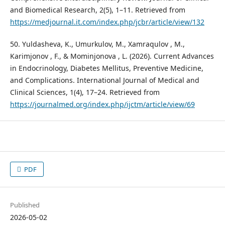
and Biomedical Research, 2(5), 1–11. Retrieved from
https://medjournal.it.com/index.php/jcbr/article/view/132
50. Yuldasheva, K., Umurkulov, M., Xamraqulov , M.,
Karimjonov , F., & Mominjonova , L. (2026). Current Advances
in Endocrinology, Diabetes Mellitus, Preventive Medicine,
and Complications. International Journal of Medical and
Clinical Sciences, 1(4), 17–24. Retrieved from
https://journalmed.org/index.php/ijctm/article/view/69
PDF
Published
2026-05-02