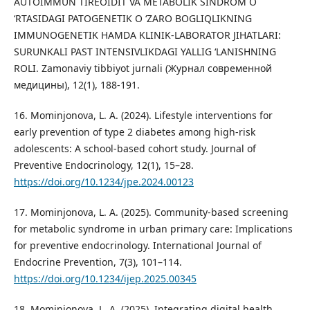
AUTOIMMUN TIREOIDIT VA METABOLIK SINDROM O
‘RTASIDAGI PATOGENETIK O ‘ZARO BOGLIQLIKNING
IMMUNOGENETIK HAMDA KLINIK-LABORATOR JIHATLARI:
SURUNKALI PAST INTENSIVLIKDAGI YALLIG ‘LANISHNING
ROLI. Zamonaviy tibbiyot jurnali (Журнал современной
медицины), 12(1), 188-191.
16. Mominjonova, L. A. (2024). Lifestyle interventions for
early prevention of type 2 diabetes among high-risk
adolescents: A school-based cohort study. Journal of
Preventive Endocrinology, 12(1), 15–28.
https://doi.org/10.1234/jpe.2024.00123
17. Mominjonova, L. A. (2025). Community-based screening
for metabolic syndrome in urban primary care: Implications
for preventive endocrinology. International Journal of
Endocrine Prevention, 7(3), 101–114.
https://doi.org/10.1234/ijep.2025.00345
18. Mominjonova, L. A. (2025). Integrating digital health