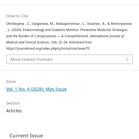
How to Cite
Oltinboyeva , Z., Isaqjonova, M., Abduqaxhorova , C., Xusanov , A., & Mominjonova
, L. (2026). Endocrinology and Diabetes Mellitus: Preventive Medicine Strategies
and the Burden of Complications — A Comprehensive.
International Journal of
Medical and Clinical Sciences
,
1
(4), 25–34. Retrieved from
https://journalmed.org/index.php/ijctm/article/view/70
More Citation Formats
Issue
Vol. 1 No. 4 (2026): May Issue
Section
Articles
Current Issue